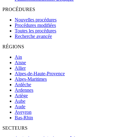
PROCÉDURES
Nouvelles procédures
Procédures modifiées
Toutes les procédures
Recherche avancée
RÉGIONS
Ain
Aisne
Allier
Alpes-de-Haute-Provence
Alpes-Maritimes
Ardèche
Ardennes
Ariège
Aube
Aude
Aveyron
Bas-Rhin
SECTEURS