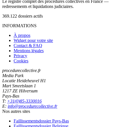
Le registre complet des procédures collectives en France —
redressements et liquidations judiciaires.
369.122
dossiers actifs
INFORMATIONS
À propos
Widget pour votre site
Contact & FAQ
Mentions légales
Privacy
Cookies
procedurecollective.fr
Media Park
Locatie Heideheuvel H1
Mart Smeetslaan 1
1217 ZE Hilversum
Pays-Bas
T:
+31(0)85-3330016
E:
info@procedurecollective.fr
Nos autres sites
Faillissementsdossier
Pays-Bas
Faillissementsdossier
Belgique