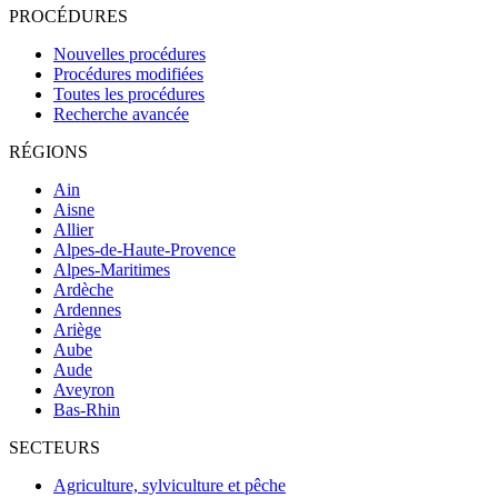
PROCÉDURES
Nouvelles procédures
Procédures modifiées
Toutes les procédures
Recherche avancée
RÉGIONS
Ain
Aisne
Allier
Alpes-de-Haute-Provence
Alpes-Maritimes
Ardèche
Ardennes
Ariège
Aube
Aude
Aveyron
Bas-Rhin
SECTEURS
Agriculture, sylviculture et pêche