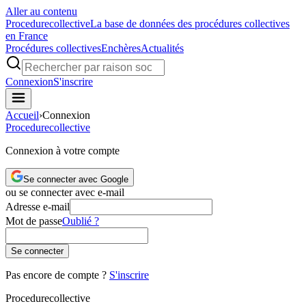
Aller au contenu
Procedure
collective
La base de données des procédures collectives
en France
Procédures collectives
Enchères
Actualités
Connexion
S'inscrire
Accueil
›
Connexion
Procedure
collective
Connexion à votre compte
Se connecter avec Google
ou se connecter avec e-mail
Adresse e-mail
Mot de passe
Oublié ?
Se connecter
Pas encore de compte ?
S'inscrire
Procedure
collective