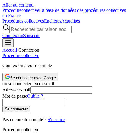
Aller au contenu
Procedure
collective
La base de données des procédures collectives
en France
Procédures collectives
Enchères
Actualités
Connexion
S'inscrire
Accueil
›
Connexion
Procedure
collective
Connexion à votre compte
Se connecter avec Google
ou se connecter avec e-mail
Adresse e-mail
Mot de passe
Oublié ?
Se connecter
Pas encore de compte ?
S'inscrire
Procedure
collective