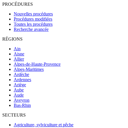
PROCÉDURES
Nouvelles procédures
Procédures modifiées
Toutes les procédures
Recherche avancée
RÉGIONS
Ain
Aisne
Allier
Alpes-de-Haute-Provence
Alpes-Maritimes
Ardèche
Ardennes
Ariège
Aube
Aude
Aveyron
Bas-Rhin
SECTEURS
Agriculture, sylviculture et pêche