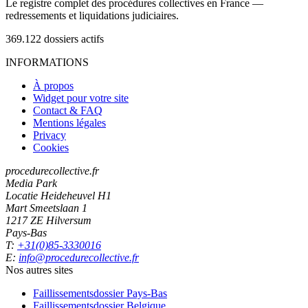
Le registre complet des procédures collectives en France —
redressements et liquidations judiciaires.
369.122
dossiers actifs
INFORMATIONS
À propos
Widget pour votre site
Contact & FAQ
Mentions légales
Privacy
Cookies
procedurecollective.fr
Media Park
Locatie Heideheuvel H1
Mart Smeetslaan 1
1217 ZE Hilversum
Pays-Bas
T:
+31(0)85-3330016
E:
info@procedurecollective.fr
Nos autres sites
Faillissementsdossier
Pays-Bas
Faillissementsdossier
Belgique