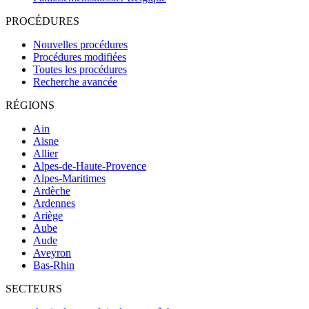
PROCÉDURES
Nouvelles procédures
Procédures modifiées
Toutes les procédures
Recherche avancée
RÉGIONS
Ain
Aisne
Allier
Alpes-de-Haute-Provence
Alpes-Maritimes
Ardèche
Ardennes
Ariège
Aube
Aude
Aveyron
Bas-Rhin
SECTEURS