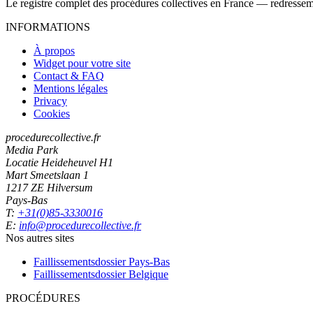
Le registre complet des procédures collectives en France — redressemen
INFORMATIONS
À propos
Widget pour votre site
Contact & FAQ
Mentions légales
Privacy
Cookies
procedurecollective.fr
Media Park
Locatie Heideheuvel H1
Mart Smeetslaan 1
1217 ZE Hilversum
Pays-Bas
T:
+31(0)85-3330016
E:
info@procedurecollective.fr
Nos autres sites
Faillissementsdossier
Pays-Bas
Faillissementsdossier
Belgique
PROCÉDURES