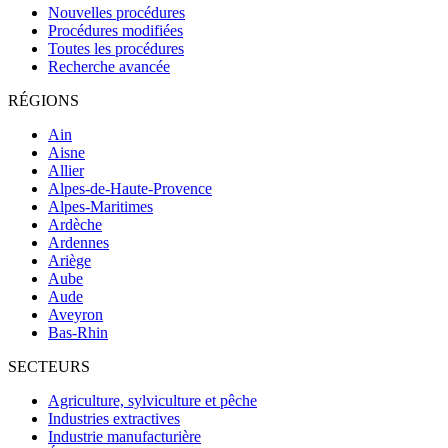
Nouvelles procédures
Procédures modifiées
Toutes les procédures
Recherche avancée
RÉGIONS
Ain
Aisne
Allier
Alpes-de-Haute-Provence
Alpes-Maritimes
Ardèche
Ardennes
Ariège
Aube
Aude
Aveyron
Bas-Rhin
SECTEURS
Agriculture, sylviculture et pêche
Industries extractives
Industrie manufacturière