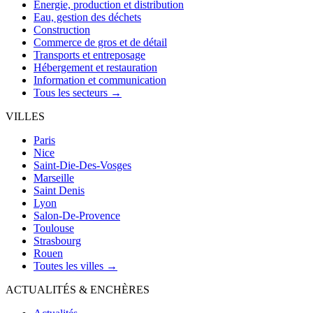
Énergie, production et distribution
Eau, gestion des déchets
Construction
Commerce de gros et de détail
Transports et entreposage
Hébergement et restauration
Information et communication
Tous les secteurs →
VILLES
Paris
Nice
Saint-Die-Des-Vosges
Marseille
Saint Denis
Lyon
Salon-De-Provence
Toulouse
Strasbourg
Rouen
Toutes les villes →
ACTUALITÉS & ENCHÈRES