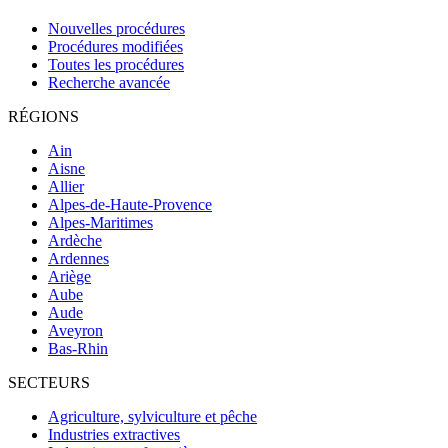
Nouvelles procédures
Procédures modifiées
Toutes les procédures
Recherche avancée
RÉGIONS
Ain
Aisne
Allier
Alpes-de-Haute-Provence
Alpes-Maritimes
Ardèche
Ardennes
Ariège
Aube
Aude
Aveyron
Bas-Rhin
SECTEURS
Agriculture, sylviculture et pêche
Industries extractives