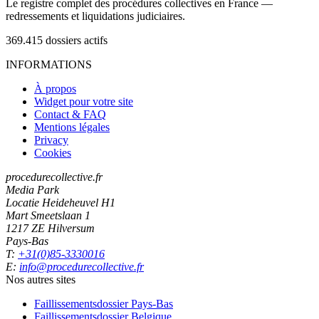
Le registre complet des procédures collectives en France —
redressements et liquidations judiciaires.
369.415
dossiers actifs
INFORMATIONS
À propos
Widget pour votre site
Contact & FAQ
Mentions légales
Privacy
Cookies
procedurecollective.fr
Media Park
Locatie Heideheuvel H1
Mart Smeetslaan 1
1217 ZE Hilversum
Pays-Bas
T:
+31(0)85-3330016
E:
info@procedurecollective.fr
Nos autres sites
Faillissementsdossier
Pays-Bas
Faillissementsdossier
Belgique