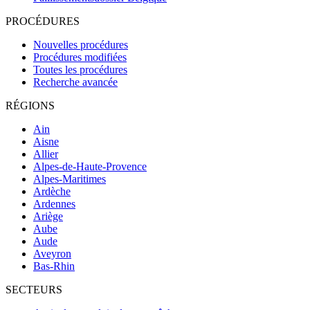
PROCÉDURES
Nouvelles procédures
Procédures modifiées
Toutes les procédures
Recherche avancée
RÉGIONS
Ain
Aisne
Allier
Alpes-de-Haute-Provence
Alpes-Maritimes
Ardèche
Ardennes
Ariège
Aube
Aude
Aveyron
Bas-Rhin
SECTEURS