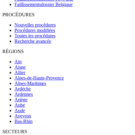
Faillissementsdossier
Belgique
PROCÉDURES
Nouvelles procédures
Procédures modifiées
Toutes les procédures
Recherche avancée
RÉGIONS
Ain
Aisne
Allier
Alpes-de-Haute-Provence
Alpes-Maritimes
Ardèche
Ardennes
Ariège
Aube
Aude
Aveyron
Bas-Rhin
SECTEURS