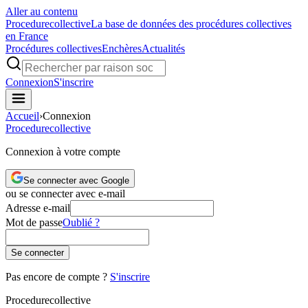
Aller au contenu
Procedure
collective
La base de données des procédures collectives
en France
Procédures collectives
Enchères
Actualités
Connexion
S'inscrire
Accueil
›
Connexion
Procedure
collective
Connexion à votre compte
Se connecter avec Google
ou se connecter avec e-mail
Adresse e-mail
Mot de passe
Oublié ?
Se connecter
Pas encore de compte ?
S'inscrire
Procedure
collective