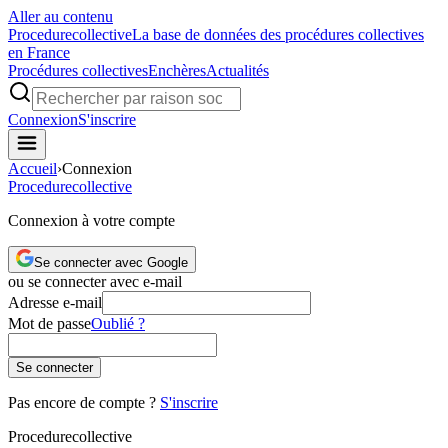
Aller au contenu
Procedure
collective
La base de données des procédures collectives
en France
Procédures collectives
Enchères
Actualités
Connexion
S'inscrire
Accueil
›
Connexion
Procedure
collective
Connexion à votre compte
Se connecter avec Google
ou se connecter avec e-mail
Adresse e-mail
Mot de passe
Oublié ?
Se connecter
Pas encore de compte ?
S'inscrire
Procedure
collective