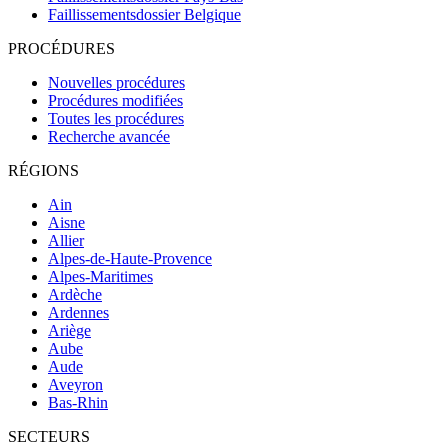
Faillissementsdossier
Belgique
PROCÉDURES
Nouvelles procédures
Procédures modifiées
Toutes les procédures
Recherche avancée
RÉGIONS
Ain
Aisne
Allier
Alpes-de-Haute-Provence
Alpes-Maritimes
Ardèche
Ardennes
Ariège
Aube
Aude
Aveyron
Bas-Rhin
SECTEURS