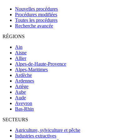
Nouvelles procédures
Procédures modifiées
Toutes les procédures
Recherche avancée
RÉGIONS
Ain
Aisne
Allier
Alpes-de-Haute-Provence
Alpes-Maritimes
Ardèche
Ardennes
Ariège
Aube
Aude
Aveyron
Bas-Rhin
SECTEURS
Agriculture, sylviculture et pêche
Industries extractives