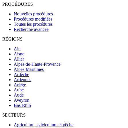
PROCÉDURES
Nouvelles procédures
Procédures modifiées
Toutes les procédures
Recherche avancée
RÉGIONS
Ain
Aisne
Allier
Alpes-de-Haute-Provence
Alpes-Maritimes
Ardèche
Ardennes
Ariège
Aube
Aude
Aveyron
Bas-Rhin
SECTEURS
Agriculture, sylviculture et pêche