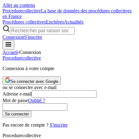
Aller au contenu
Procedure
collective
La base de données des procédures collectives
en France
Procédures collectives
Enchères
Actualités
Connexion
S'inscrire
Accueil
›
Connexion
Procedure
collective
Connexion à votre compte
Se connecter avec Google
ou se connecter avec e-mail
Adresse e-mail
Mot de passe
Oublié ?
Se connecter
Pas encore de compte ?
S'inscrire
Procedure
collective