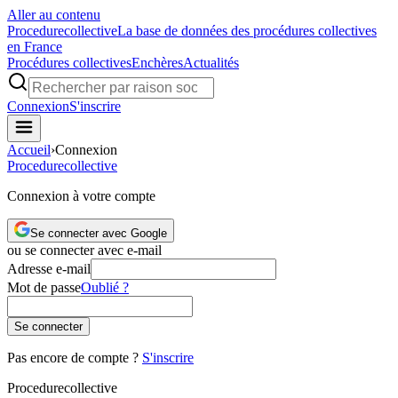
Aller au contenu
Procedure
collective
La base de données des procédures collectives
en France
Procédures collectives
Enchères
Actualités
Connexion
S'inscrire
Accueil
›
Connexion
Procedure
collective
Connexion à votre compte
Se connecter avec Google
ou se connecter avec e-mail
Adresse e-mail
Mot de passe
Oublié ?
Se connecter
Pas encore de compte ?
S'inscrire
Procedure
collective