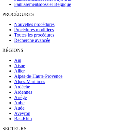
Faillissementsdossier
Belgique
PROCÉDURES
Nouvelles procédures
Procédures modifiées
Toutes les procédures
Recherche avancée
RÉGIONS
Ain
Aisne
Allier
Alpes-de-Haute-Provence
Alpes-Maritimes
Ardèche
Ardennes
Ariège
Aube
Aude
Aveyron
Bas-Rhin
SECTEURS