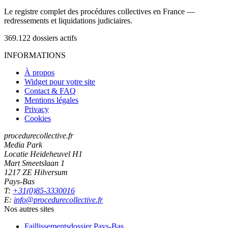
Le registre complet des procédures collectives en France —
redressements et liquidations judiciaires.
369.122
dossiers actifs
INFORMATIONS
À propos
Widget pour votre site
Contact & FAQ
Mentions légales
Privacy
Cookies
procedurecollective.fr
Media Park
Locatie Heideheuvel H1
Mart Smeetslaan 1
1217 ZE Hilversum
Pays-Bas
T:
+31(0)85-3330016
E:
info@procedurecollective.fr
Nos autres sites
Faillissementsdossier
Pays-Bas