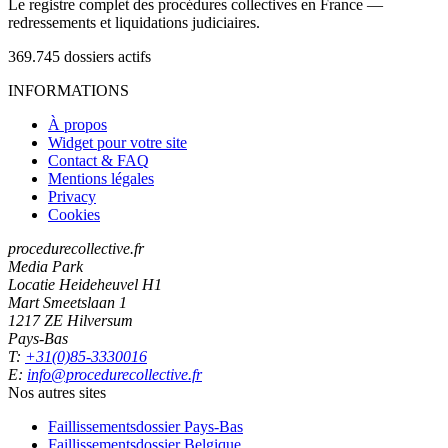
Le registre complet des procédures collectives en France —
redressements et liquidations judiciaires.
369.745
dossiers actifs
INFORMATIONS
À propos
Widget pour votre site
Contact & FAQ
Mentions légales
Privacy
Cookies
procedurecollective.fr
Media Park
Locatie Heideheuvel H1
Mart Smeetslaan 1
1217 ZE Hilversum
Pays-Bas
T:
+31(0)85-3330016
E:
info@procedurecollective.fr
Nos autres sites
Faillissementsdossier
Pays-Bas
Faillissementsdossier
Belgique