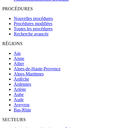
PROCÉDURES
Nouvelles procédures
Procédures modifiées
Toutes les procédures
Recherche avancée
RÉGIONS
Ain
Aisne
Allier
Alpes-de-Haute-Provence
Alpes-Maritimes
Ardèche
Ardennes
Ariège
Aube
Aude
Aveyron
Bas-Rhin
SECTEURS