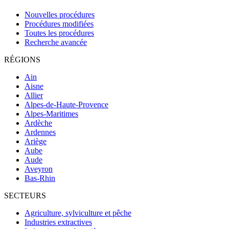
Nouvelles procédures
Procédures modifiées
Toutes les procédures
Recherche avancée
RÉGIONS
Ain
Aisne
Allier
Alpes-de-Haute-Provence
Alpes-Maritimes
Ardèche
Ardennes
Ariège
Aube
Aude
Aveyron
Bas-Rhin
SECTEURS
Agriculture, sylviculture et pêche
Industries extractives