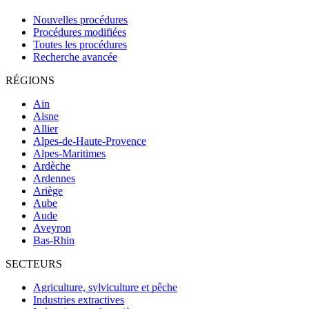
Nouvelles procédures
Procédures modifiées
Toutes les procédures
Recherche avancée
RÉGIONS
Ain
Aisne
Allier
Alpes-de-Haute-Provence
Alpes-Maritimes
Ardèche
Ardennes
Ariège
Aube
Aude
Aveyron
Bas-Rhin
SECTEURS
Agriculture, sylviculture et pêche
Industries extractives