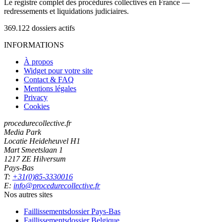
Le registre complet des procédures collectives en France —
redressements et liquidations judiciaires.
369.122
dossiers actifs
INFORMATIONS
À propos
Widget pour votre site
Contact & FAQ
Mentions légales
Privacy
Cookies
procedurecollective.fr
Media Park
Locatie Heideheuvel H1
Mart Smeetslaan 1
1217 ZE Hilversum
Pays-Bas
T:
+31(0)85-3330016
E:
info@procedurecollective.fr
Nos autres sites
Faillissementsdossier
Pays-Bas
Faillissementsdossier
Belgique