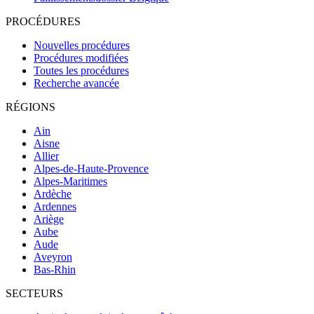
PROCÉDURES
Nouvelles procédures
Procédures modifiées
Toutes les procédures
Recherche avancée
RÉGIONS
Ain
Aisne
Allier
Alpes-de-Haute-Provence
Alpes-Maritimes
Ardèche
Ardennes
Ariège
Aube
Aude
Aveyron
Bas-Rhin
SECTEURS