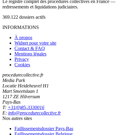
Le registre complet des procédures collectives en France —
redressements et liquidations judiciaires.
369.122
dossiers actifs
INFORMATIONS
À propos
Widget pour votre site
Contact & FAQ
Mentions légales
Privacy
Cookies
procedurecollective.fr
Media Park
Locatie Heideheuvel H1
Mart Smeetslaan 1
1217 ZE Hilversum
Pays-Bas
T:
+31(0)85-3330016
E:
info@procedurecollective.fr
Nos autres sites
Faillissementsdossier
Pays-Bas
Faillissementsdossier
Belgique