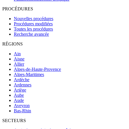
PROCÉDURES
Nouvelles procédures
Procédures modifiées
Toutes les procédures
Recherche avancée
RÉGIONS
Ain
Aisne
Allier
Alpes-de-Haute-Provence
Alpes-Maritimes
Ardèche
Ardennes
Ariège
Aube
Aude
Aveyron
Bas-Rhin
SECTEURS