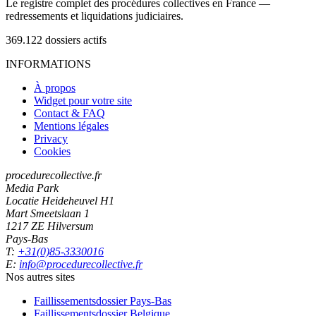
Le registre complet des procédures collectives en France —
redressements et liquidations judiciaires.
369.122
dossiers actifs
INFORMATIONS
À propos
Widget pour votre site
Contact & FAQ
Mentions légales
Privacy
Cookies
procedurecollective.fr
Media Park
Locatie Heideheuvel H1
Mart Smeetslaan 1
1217 ZE Hilversum
Pays-Bas
T:
+31(0)85-3330016
E:
info@procedurecollective.fr
Nos autres sites
Faillissementsdossier
Pays-Bas
Faillissementsdossier
Belgique