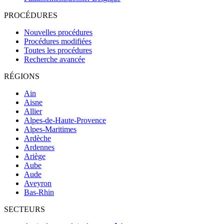
PROCÉDURES
Nouvelles procédures
Procédures modifiées
Toutes les procédures
Recherche avancée
RÉGIONS
Ain
Aisne
Allier
Alpes-de-Haute-Provence
Alpes-Maritimes
Ardèche
Ardennes
Ariège
Aube
Aude
Aveyron
Bas-Rhin
SECTEURS