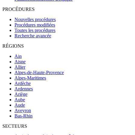
PROCÉDURES
Nouvelles procédures
Procédures modifiées
Toutes les procédures
Recherche avancée
RÉGIONS
Ain
Aisne
Allier
Alpes-de-Haute-Provence
Alpes-Maritimes
Ardèche
Ardennes
Ariège
Aube
Aude
Aveyron
Bas-Rhin
SECTEURS