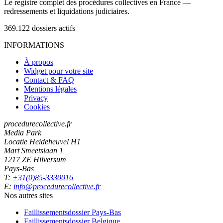
Le registre complet des procédures collectives en France —
redressements et liquidations judiciaires.
369.122
dossiers actifs
INFORMATIONS
À propos
Widget pour votre site
Contact & FAQ
Mentions légales
Privacy
Cookies
procedurecollective.fr
Media Park
Locatie Heideheuvel H1
Mart Smeetslaan 1
1217 ZE Hilversum
Pays-Bas
T:
+31(0)85-3330016
E:
info@procedurecollective.fr
Nos autres sites
Faillissementsdossier
Pays-Bas
Faillissementsdossier
Belgique