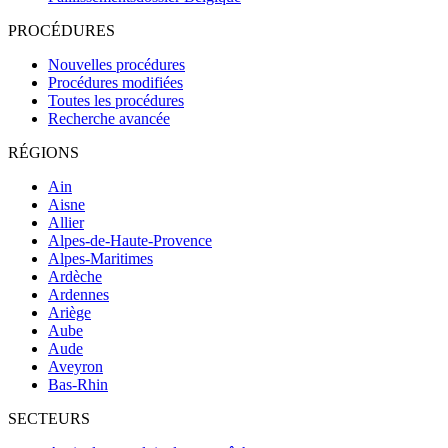
PROCÉDURES
Nouvelles procédures
Procédures modifiées
Toutes les procédures
Recherche avancée
RÉGIONS
Ain
Aisne
Allier
Alpes-de-Haute-Provence
Alpes-Maritimes
Ardèche
Ardennes
Ariège
Aube
Aude
Aveyron
Bas-Rhin
SECTEURS