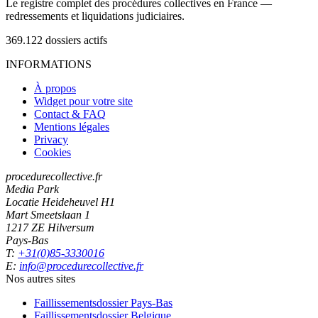
Le registre complet des procédures collectives en France —
redressements et liquidations judiciaires.
369.122
dossiers actifs
INFORMATIONS
À propos
Widget pour votre site
Contact & FAQ
Mentions légales
Privacy
Cookies
procedurecollective.fr
Media Park
Locatie Heideheuvel H1
Mart Smeetslaan 1
1217 ZE Hilversum
Pays-Bas
T:
+31(0)85-3330016
E:
info@procedurecollective.fr
Nos autres sites
Faillissementsdossier
Pays-Bas
Faillissementsdossier
Belgique