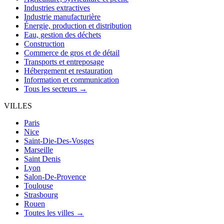
Industries extractives
Industrie manufacturière
Énergie, production et distribution
Eau, gestion des déchets
Construction
Commerce de gros et de détail
Transports et entreposage
Hébergement et restauration
Information et communication
Tous les secteurs →
VILLES
Paris
Nice
Saint-Die-Des-Vosges
Marseille
Saint Denis
Lyon
Salon-De-Provence
Toulouse
Strasbourg
Rouen
Toutes les villes →