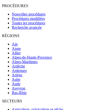
PROCÉDURES
Nouvelles procédures
Procédures modifiées
Toutes les procédures
Recherche avancée
RÉGIONS
Ain
Aisne
Allier
Alpes-de-Haute-Provence
Alpes-Maritimes
Ardèche
Ardennes
Ariège
Aube
Aude
Aveyron
Bas-Rhin
SECTEURS
Agriculture, sylviculture et pêche