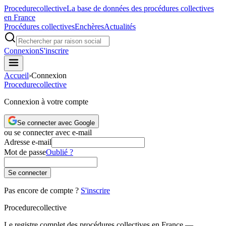
Procedure
collective
La base de données des procédures collectives
en France
Procédures collectives
Enchères
Actualités
Connexion
S'inscrire
Accueil
›
Connexion
Procedure
collective
Connexion à votre compte
Se connecter avec Google
ou se connecter avec e-mail
Adresse e-mail
Mot de passe
Oublié ?
Se connecter
Pas encore de compte ?
S'inscrire
Procedure
collective
Le registre complet des procédures collectives en France —