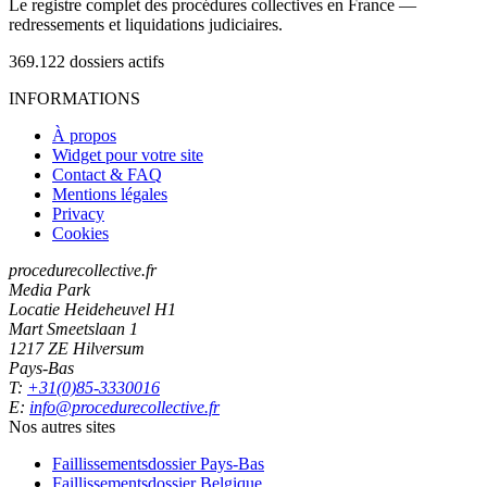
Le registre complet des procédures collectives en France —
redressements et liquidations judiciaires.
369.122
dossiers actifs
INFORMATIONS
À propos
Widget pour votre site
Contact & FAQ
Mentions légales
Privacy
Cookies
procedurecollective.fr
Media Park
Locatie Heideheuvel H1
Mart Smeetslaan 1
1217 ZE Hilversum
Pays-Bas
T:
+31(0)85-3330016
E:
info@procedurecollective.fr
Nos autres sites
Faillissementsdossier
Pays-Bas
Faillissementsdossier
Belgique