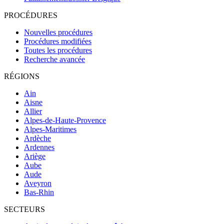
PROCÉDURES
Nouvelles procédures
Procédures modifiées
Toutes les procédures
Recherche avancée
RÉGIONS
Ain
Aisne
Allier
Alpes-de-Haute-Provence
Alpes-Maritimes
Ardèche
Ardennes
Ariège
Aube
Aude
Aveyron
Bas-Rhin
SECTEURS