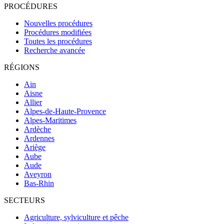
PROCÉDURES
Nouvelles procédures
Procédures modifiées
Toutes les procédures
Recherche avancée
RÉGIONS
Ain
Aisne
Allier
Alpes-de-Haute-Provence
Alpes-Maritimes
Ardèche
Ardennes
Ariège
Aube
Aude
Aveyron
Bas-Rhin
SECTEURS
Agriculture, sylviculture et pêche