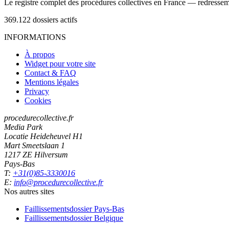
Le registre complet des procédures collectives en France — redressemen
369.122
dossiers actifs
INFORMATIONS
À propos
Widget pour votre site
Contact & FAQ
Mentions légales
Privacy
Cookies
procedurecollective.fr
Media Park
Locatie Heideheuvel H1
Mart Smeetslaan 1
1217 ZE Hilversum
Pays-Bas
T:
+31(0)85-3330016
E:
info@procedurecollective.fr
Nos autres sites
Faillissementsdossier
Pays-Bas
Faillissementsdossier
Belgique