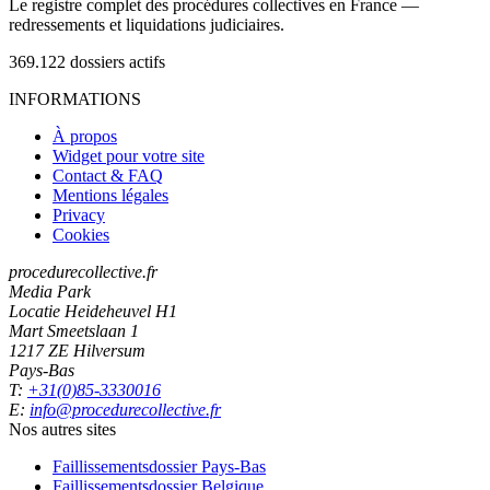
Le registre complet des procédures collectives en France —
redressements et liquidations judiciaires.
369.122
dossiers actifs
INFORMATIONS
À propos
Widget pour votre site
Contact & FAQ
Mentions légales
Privacy
Cookies
procedurecollective.fr
Media Park
Locatie Heideheuvel H1
Mart Smeetslaan 1
1217 ZE Hilversum
Pays-Bas
T:
+31(0)85-3330016
E:
info@procedurecollective.fr
Nos autres sites
Faillissementsdossier
Pays-Bas
Faillissementsdossier
Belgique