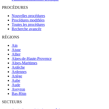
PROCÉDURES
Nouvelles procédures
Procédures modifiées
Toutes les procédures
Recherche avancée
RÉGIONS
Ain
Aisne
Allier
Alpes-de-Haute-Provence
Alpes-Maritimes
Ardèche
Ardennes
Ariège
Aube
Aude
Aveyron
Bas-Rhin
SECTEURS