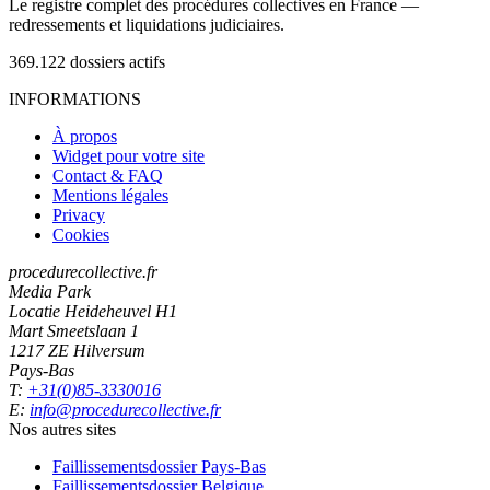
Le registre complet des procédures collectives en France —
redressements et liquidations judiciaires.
369.122
dossiers actifs
INFORMATIONS
À propos
Widget pour votre site
Contact & FAQ
Mentions légales
Privacy
Cookies
procedurecollective.fr
Media Park
Locatie Heideheuvel H1
Mart Smeetslaan 1
1217 ZE Hilversum
Pays-Bas
T:
+31(0)85-3330016
E:
info@procedurecollective.fr
Nos autres sites
Faillissementsdossier
Pays-Bas
Faillissementsdossier
Belgique