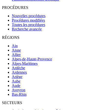
PROCÉDURES
Nouvelles procédures
Procédures modifiées
Toutes les procédures
Recherche avancée
RÉGIONS
Ain
Aisne
Allier
Alpes-de-Haute-Provence
Alpes-Maritimes
Ardèche
Ardennes
Ariège
Aube
Aude
Aveyron
Bas-Rhin
SECTEURS