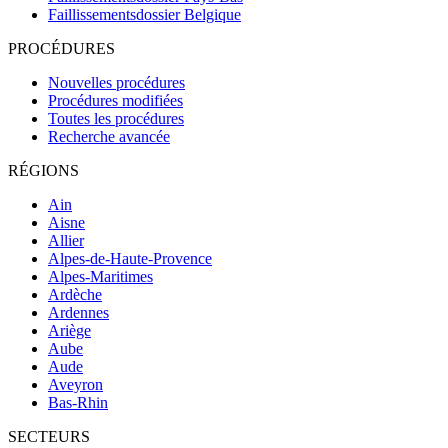
Faillissementsdossier
Belgique
PROCÉDURES
Nouvelles procédures
Procédures modifiées
Toutes les procédures
Recherche avancée
RÉGIONS
Ain
Aisne
Allier
Alpes-de-Haute-Provence
Alpes-Maritimes
Ardèche
Ardennes
Ariège
Aube
Aude
Aveyron
Bas-Rhin
SECTEURS