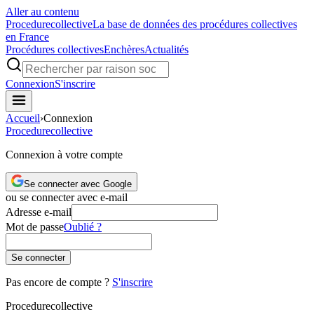
Aller au contenu
Procedure
collective
La base de données des procédures collectives
en France
Procédures collectives
Enchères
Actualités
Connexion
S'inscrire
Accueil
›
Connexion
Procedure
collective
Connexion à votre compte
Se connecter avec Google
ou se connecter avec e-mail
Adresse e-mail
Mot de passe
Oublié ?
Se connecter
Pas encore de compte ?
S'inscrire
Procedure
collective