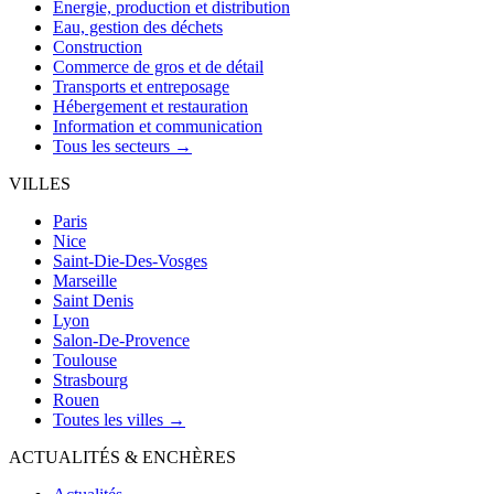
Énergie, production et distribution
Eau, gestion des déchets
Construction
Commerce de gros et de détail
Transports et entreposage
Hébergement et restauration
Information et communication
Tous les secteurs →
VILLES
Paris
Nice
Saint-Die-Des-Vosges
Marseille
Saint Denis
Lyon
Salon-De-Provence
Toulouse
Strasbourg
Rouen
Toutes les villes →
ACTUALITÉS & ENCHÈRES