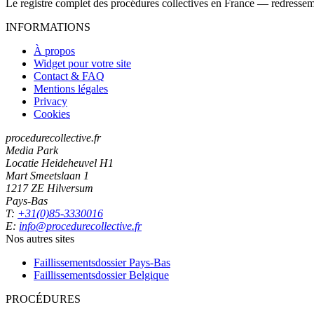
Le registre complet des procédures collectives en France — redressemen
INFORMATIONS
À propos
Widget pour votre site
Contact & FAQ
Mentions légales
Privacy
Cookies
procedurecollective.fr
Media Park
Locatie Heideheuvel H1
Mart Smeetslaan 1
1217 ZE Hilversum
Pays-Bas
T:
+31(0)85-3330016
E:
info@procedurecollective.fr
Nos autres sites
Faillissementsdossier
Pays-Bas
Faillissementsdossier
Belgique
PROCÉDURES