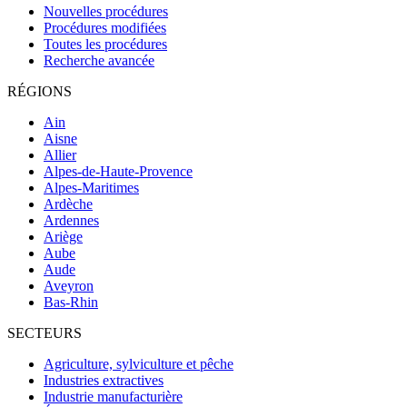
Nouvelles procédures
Procédures modifiées
Toutes les procédures
Recherche avancée
RÉGIONS
Ain
Aisne
Allier
Alpes-de-Haute-Provence
Alpes-Maritimes
Ardèche
Ardennes
Ariège
Aube
Aude
Aveyron
Bas-Rhin
SECTEURS
Agriculture, sylviculture et pêche
Industries extractives
Industrie manufacturière