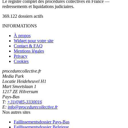
Le registre complet des procédures collectives en France —
redressements et liquidations judiciaires.
369.122
dossiers actifs
INFORMATIONS
À propos
Widget pour votre site
Contact & FAQ
Mentions légales
Privacy
Cookies
procedurecollective.fr
Media Park
Locatie Heideheuvel H1
Mart Smeetslaan 1
1217 ZE Hilversum
Pays-Bas
T:
+31(0)85-3330016
E:
info@procedurecollective.fr
Nos autres sites
Faillissementsdossier
Pays-Bas
Faillissementsdossier
Belgique