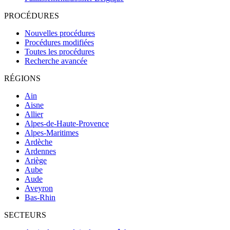
PROCÉDURES
Nouvelles procédures
Procédures modifiées
Toutes les procédures
Recherche avancée
RÉGIONS
Ain
Aisne
Allier
Alpes-de-Haute-Provence
Alpes-Maritimes
Ardèche
Ardennes
Ariège
Aube
Aude
Aveyron
Bas-Rhin
SECTEURS