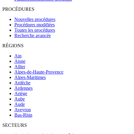
PROCÉDURES
Nouvelles procédures
Procédures modifiées
Toutes les procédures
Recherche avancée
RÉGIONS
Ain
Aisne
Allier
Alpes-de-Haute-Provence
Alpes-Maritimes
Ardèche
Ardennes
Ariège
Aube
Aude
Aveyron
Bas-Rhin
SECTEURS