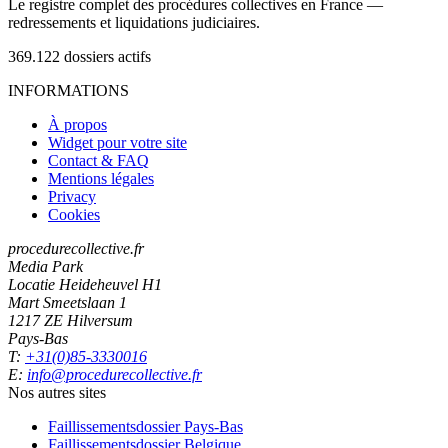
Le registre complet des procédures collectives en France —
redressements et liquidations judiciaires.
369.122
dossiers actifs
INFORMATIONS
À propos
Widget pour votre site
Contact & FAQ
Mentions légales
Privacy
Cookies
procedurecollective.fr
Media Park
Locatie Heideheuvel H1
Mart Smeetslaan 1
1217 ZE Hilversum
Pays-Bas
T:
+31(0)85-3330016
E:
info@procedurecollective.fr
Nos autres sites
Faillissementsdossier
Pays-Bas
Faillissementsdossier
Belgique