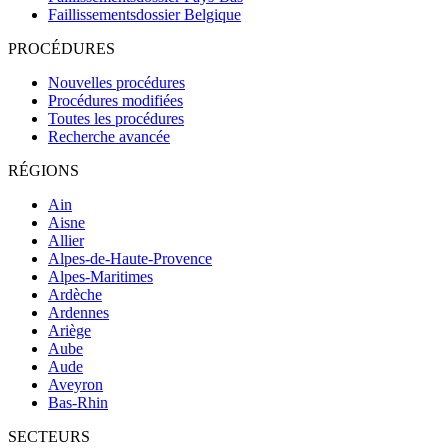
Faillissementsdossier
Belgique
PROCÉDURES
Nouvelles procédures
Procédures modifiées
Toutes les procédures
Recherche avancée
RÉGIONS
Ain
Aisne
Allier
Alpes-de-Haute-Provence
Alpes-Maritimes
Ardèche
Ardennes
Ariège
Aube
Aude
Aveyron
Bas-Rhin
SECTEURS