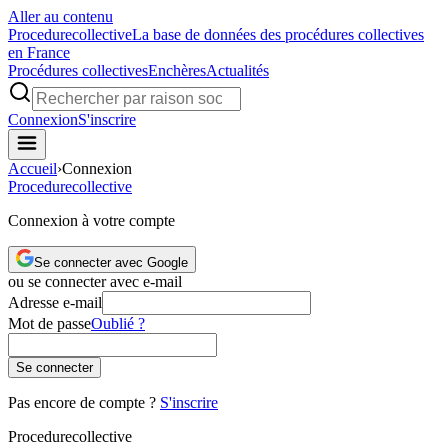
Aller au contenu
Procedure
collective
La base de données des procédures collectives
en France
Procédures collectives
Enchères
Actualités
Connexion
S'inscrire
Accueil
›
Connexion
Procedure
collective
Connexion à votre compte
Se connecter avec Google
ou se connecter avec e-mail
Adresse e-mail
Mot de passe
Oublié ?
Se connecter
Pas encore de compte ?
S'inscrire
Procedure
collective