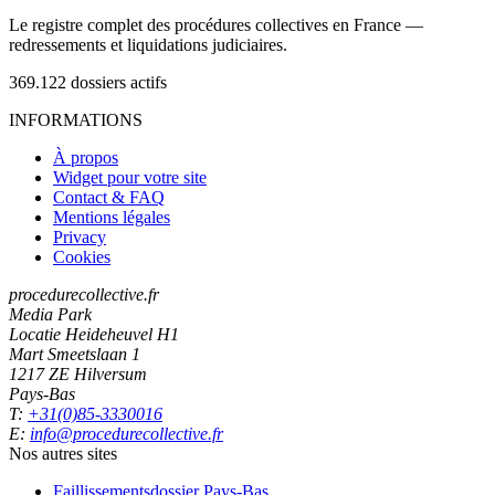
Le registre complet des procédures collectives en France —
redressements et liquidations judiciaires.
369.122
dossiers actifs
INFORMATIONS
À propos
Widget pour votre site
Contact & FAQ
Mentions légales
Privacy
Cookies
procedurecollective.fr
Media Park
Locatie Heideheuvel H1
Mart Smeetslaan 1
1217 ZE Hilversum
Pays-Bas
T:
+31(0)85-3330016
E:
info@procedurecollective.fr
Nos autres sites
Faillissementsdossier
Pays-Bas