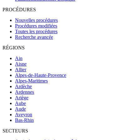
PROCÉDURES
Nouvelles procédures
Procédures modifiées
Toutes les procédures
Recherche avancée
RÉGIONS
Ain
Aisne
Allier
Alpes-de-Haute-Provence
Alpes-Maritimes
Ardèche
Ardennes
Ariège
Aube
Aude
Aveyron
Bas-Rhin
SECTEURS