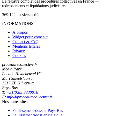
Le registre complet des procédures collectives en France —
redressements et liquidations judiciaires.
369.122
dossiers actifs
INFORMATIONS
À propos
Widget pour votre site
Contact & FAQ
Mentions légales
Privacy
Cookies
procedurecollective.fr
Media Park
Locatie Heideheuvel H1
Mart Smeetslaan 1
1217 ZE Hilversum
Pays-Bas
T:
+31(0)85-3330016
E:
info@procedurecollective.fr
Nos autres sites
Faillissementsdossier
Pays-Bas
Faillissementsdossier
Belgique