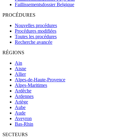
Faillissementsdossier
Belgique
PROCÉDURES
Nouvelles procédures
Procédures modifiées
Toutes les procédures
Recherche avancée
RÉGIONS
Ain
Aisne
Allier
Alpes-de-Haute-Provence
Alpes-Maritimes
Ardèche
Ardennes
Ariège
Aube
Aude
Aveyron
Bas-Rhin
SECTEURS