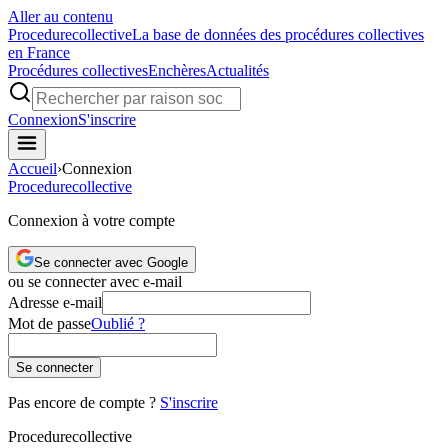
Aller au contenu
Procedure
collective
La base de données des procédures collectives
en France
Procédures collectives
Enchères
Actualités
Connexion
S'inscrire
Accueil
›
Connexion
Procedure
collective
Connexion à votre compte
Se connecter avec Google
ou se connecter avec e-mail
Adresse e-mail
Mot de passe
Oublié ?
Se connecter
Pas encore de compte ?
S'inscrire
Procedure
collective