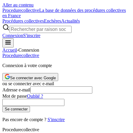
Aller au contenu
Procedure
collective
La base de données des procédures collectives
en France
Procédures collectives
Enchères
Actualités
Connexion
S'inscrire
Accueil
›
Connexion
Procedure
collective
Connexion à votre compte
Se connecter avec Google
ou se connecter avec e-mail
Adresse e-mail
Mot de passe
Oublié ?
Se connecter
Pas encore de compte ?
S'inscrire
Procedure
collective