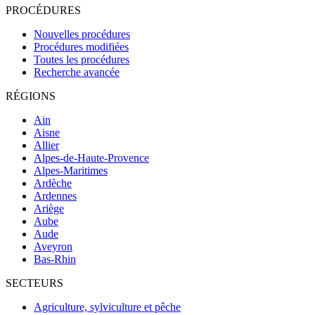
PROCÉDURES
Nouvelles procédures
Procédures modifiées
Toutes les procédures
Recherche avancée
RÉGIONS
Ain
Aisne
Allier
Alpes-de-Haute-Provence
Alpes-Maritimes
Ardèche
Ardennes
Ariège
Aube
Aude
Aveyron
Bas-Rhin
SECTEURS
Agriculture, sylviculture et pêche