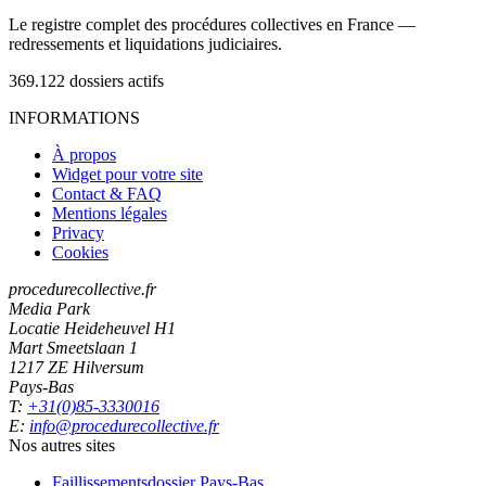
Le registre complet des procédures collectives en France —
redressements et liquidations judiciaires.
369.122
dossiers actifs
INFORMATIONS
À propos
Widget pour votre site
Contact & FAQ
Mentions légales
Privacy
Cookies
procedurecollective.fr
Media Park
Locatie Heideheuvel H1
Mart Smeetslaan 1
1217 ZE Hilversum
Pays-Bas
T:
+31(0)85-3330016
E:
info@procedurecollective.fr
Nos autres sites
Faillissementsdossier
Pays-Bas