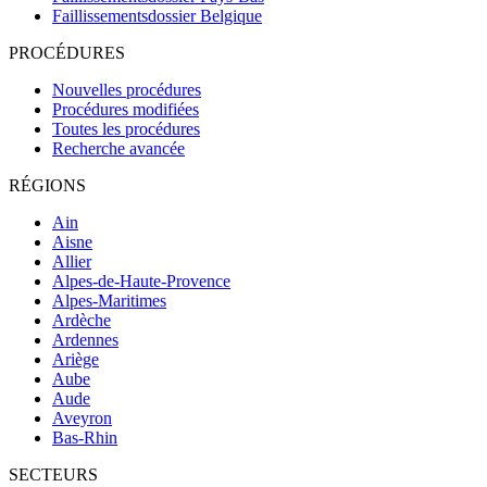
Faillissementsdossier
Belgique
PROCÉDURES
Nouvelles procédures
Procédures modifiées
Toutes les procédures
Recherche avancée
RÉGIONS
Ain
Aisne
Allier
Alpes-de-Haute-Provence
Alpes-Maritimes
Ardèche
Ardennes
Ariège
Aube
Aude
Aveyron
Bas-Rhin
SECTEURS