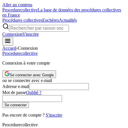
Aller au contenu
Procedure
collective
La base de données des procédures collectives
en France
Procédures collectives
Enchères
Actualités
Connexion
S'inscrire
Accueil
›
Connexion
Procedure
collective
Connexion à votre compte
Se connecter avec Google
ou se connecter avec e-mail
Adresse e-mail
Mot de passe
Oublié ?
Se connecter
Pas encore de compte ?
S'inscrire
Procedure
collective