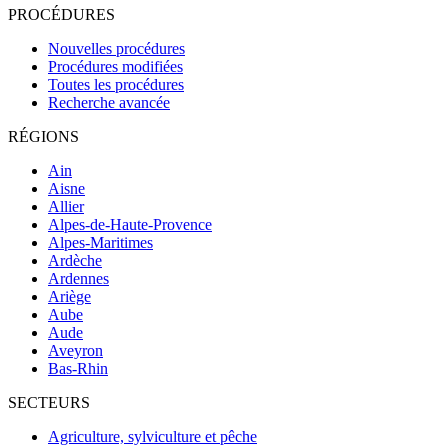
PROCÉDURES
Nouvelles procédures
Procédures modifiées
Toutes les procédures
Recherche avancée
RÉGIONS
Ain
Aisne
Allier
Alpes-de-Haute-Provence
Alpes-Maritimes
Ardèche
Ardennes
Ariège
Aube
Aude
Aveyron
Bas-Rhin
SECTEURS
Agriculture, sylviculture et pêche