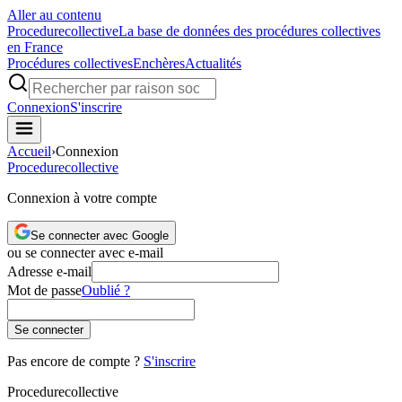
Aller au contenu
Procedure
collective
La base de données des procédures collectives
en France
Procédures collectives
Enchères
Actualités
Connexion
S'inscrire
Accueil
›
Connexion
Procedure
collective
Connexion à votre compte
Se connecter avec Google
ou se connecter avec e-mail
Adresse e-mail
Mot de passe
Oublié ?
Se connecter
Pas encore de compte ?
S'inscrire
Procedure
collective