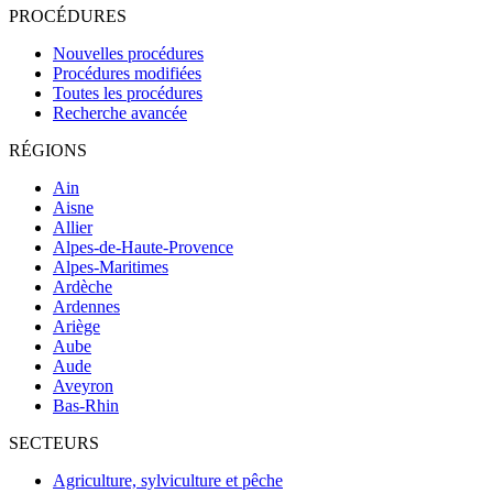
PROCÉDURES
Nouvelles procédures
Procédures modifiées
Toutes les procédures
Recherche avancée
RÉGIONS
Ain
Aisne
Allier
Alpes-de-Haute-Provence
Alpes-Maritimes
Ardèche
Ardennes
Ariège
Aube
Aude
Aveyron
Bas-Rhin
SECTEURS
Agriculture, sylviculture et pêche