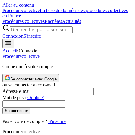
Aller au contenu
Procedure
collective
La base de données des procédures collectives
en France
Procédures collectives
Enchères
Actualités
Connexion
S'inscrire
Accueil
›
Connexion
Procedure
collective
Connexion à votre compte
Se connecter avec Google
ou se connecter avec e-mail
Adresse e-mail
Mot de passe
Oublié ?
Se connecter
Pas encore de compte ?
S'inscrire
Procedure
collective