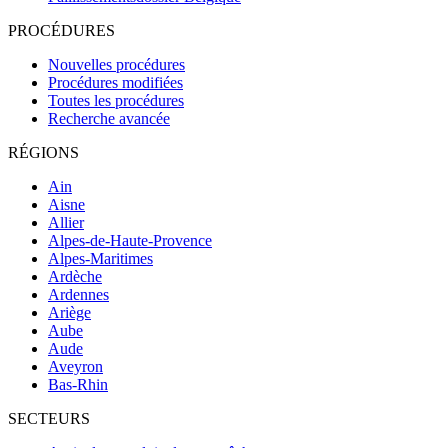
PROCÉDURES
Nouvelles procédures
Procédures modifiées
Toutes les procédures
Recherche avancée
RÉGIONS
Ain
Aisne
Allier
Alpes-de-Haute-Provence
Alpes-Maritimes
Ardèche
Ardennes
Ariège
Aube
Aude
Aveyron
Bas-Rhin
SECTEURS