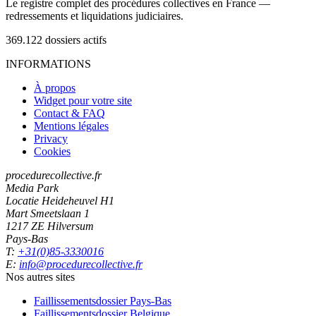
Le registre complet des procédures collectives en France —
redressements et liquidations judiciaires.
369.122
dossiers actifs
INFORMATIONS
À propos
Widget pour votre site
Contact & FAQ
Mentions légales
Privacy
Cookies
procedurecollective.fr
Media Park
Locatie Heideheuvel H1
Mart Smeetslaan 1
1217 ZE Hilversum
Pays-Bas
T:
+31(0)85-3330016
E:
info@procedurecollective.fr
Nos autres sites
Faillissementsdossier
Pays-Bas
Faillissementsdossier
Belgique