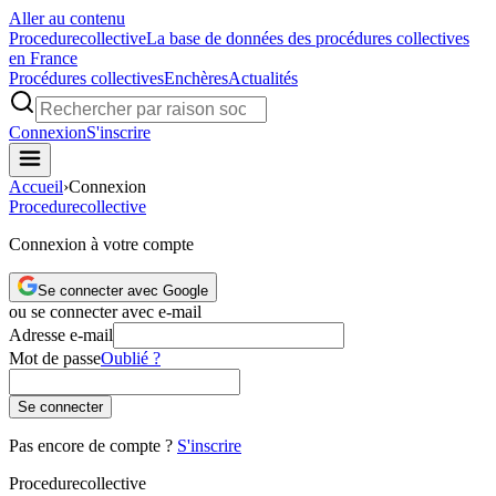
Aller au contenu
Procedure
collective
La base de données des procédures collectives
en France
Procédures collectives
Enchères
Actualités
Connexion
S'inscrire
Accueil
›
Connexion
Procedure
collective
Connexion à votre compte
Se connecter avec Google
ou se connecter avec e-mail
Adresse e-mail
Mot de passe
Oublié ?
Se connecter
Pas encore de compte ?
S'inscrire
Procedure
collective