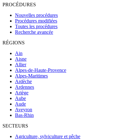
PROCÉDURES
Nouvelles procédures
Procédures modifiées
Toutes les procédures
Recherche avancée
RÉGIONS
Ain
Aisne
Allier
Alpes-de-Haute-Provence
Alpes-Maritimes
Ardèche
Ardennes
Ariège
Aube
Aude
Aveyron
Bas-Rhin
SECTEURS
Agriculture, sylviculture et pêche