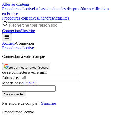
Aller au contenu
Procedure
collective
La base de données des procédures collectives
en France
Procédures collectives
Enchères
Actualités
Connexion
S'inscrire
Accueil
›
Connexion
Procedure
collective
Connexion à votre compte
Se connecter avec Google
ou se connecter avec e-mail
Adresse e-mail
Mot de passe
Oublié ?
Se connecter
Pas encore de compte ?
S'inscrire
Procedure
collective