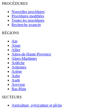
PROCÉDURES
Nouvelles procédures
Procédures modifiées
Toutes les procédures
Recherche avancée
RÉGIONS
Ain
Aisne
Allier
Alpes-de-Haute-Provence
Alpes-Maritimes
Ardèche
Ardennes
Ariège
Aube
Aude
Aveyron
Bas-Rhin
SECTEURS
Agriculture, sylviculture et pêche