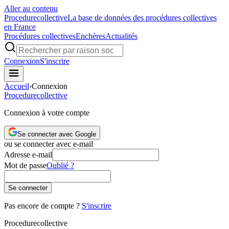
Aller au contenu
Procedure
collective
La base de données des procédures collectives
en France
Procédures collectives
Enchères
Actualités
Connexion
S'inscrire
Accueil
›
Connexion
Procedure
collective
Connexion à votre compte
Se connecter avec Google
ou se connecter avec e-mail
Adresse e-mail
Mot de passe
Oublié ?
Se connecter
Pas encore de compte ?
S'inscrire
Procedure
collective