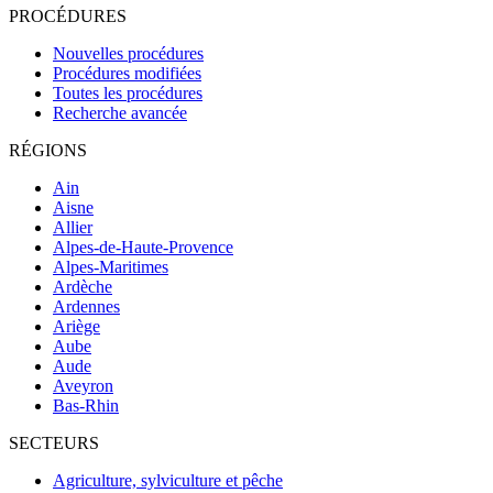
PROCÉDURES
Nouvelles procédures
Procédures modifiées
Toutes les procédures
Recherche avancée
RÉGIONS
Ain
Aisne
Allier
Alpes-de-Haute-Provence
Alpes-Maritimes
Ardèche
Ardennes
Ariège
Aube
Aude
Aveyron
Bas-Rhin
SECTEURS
Agriculture, sylviculture et pêche