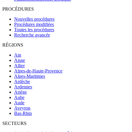
PROCÉDURES
Nouvelles procédures
Procédures modifiées
Toutes les procédures
Recherche avancée
RÉGIONS
Ain
Aisne
Allier
Alpes-de-Haute-Provence
Alpes-Maritimes
Ardèche
Ardennes
Ariège
Aube
Aude
Aveyron
Bas-Rhin
SECTEURS