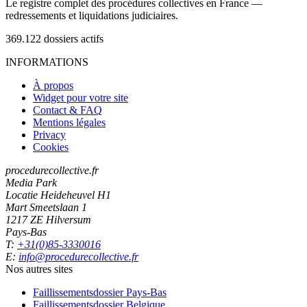
Le registre complet des procédures collectives en France —
redressements et liquidations judiciaires.
369.122
dossiers actifs
INFORMATIONS
À propos
Widget pour votre site
Contact & FAQ
Mentions légales
Privacy
Cookies
procedurecollective.fr
Media Park
Locatie Heideheuvel H1
Mart Smeetslaan 1
1217 ZE Hilversum
Pays-Bas
T:
+31(0)85-3330016
E:
info@procedurecollective.fr
Nos autres sites
Faillissementsdossier
Pays-Bas
Faillissementsdossier
Belgique