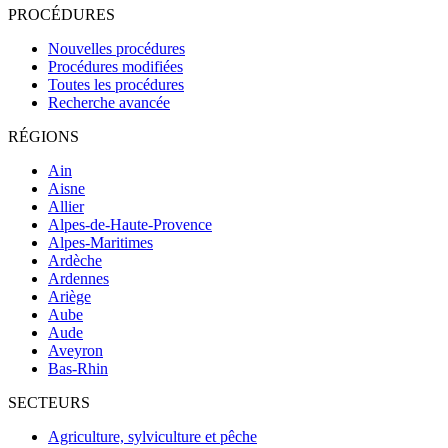
PROCÉDURES
Nouvelles procédures
Procédures modifiées
Toutes les procédures
Recherche avancée
RÉGIONS
Ain
Aisne
Allier
Alpes-de-Haute-Provence
Alpes-Maritimes
Ardèche
Ardennes
Ariège
Aube
Aude
Aveyron
Bas-Rhin
SECTEURS
Agriculture, sylviculture et pêche