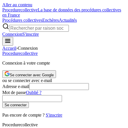
Aller au contenu
Procedure
collective
La base de données des procédures collectives
en France
Procédures collectives
Enchères
Actualités
Connexion
S'inscrire
Accueil
›
Connexion
Procedure
collective
Connexion à votre compte
Se connecter avec Google
ou se connecter avec e-mail
Adresse e-mail
Mot de passe
Oublié ?
Se connecter
Pas encore de compte ?
S'inscrire
Procedure
collective