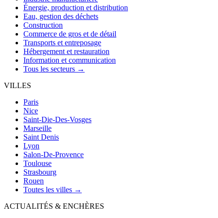
Énergie, production et distribution
Eau, gestion des déchets
Construction
Commerce de gros et de détail
Transports et entreposage
Hébergement et restauration
Information et communication
Tous les secteurs →
VILLES
Paris
Nice
Saint-Die-Des-Vosges
Marseille
Saint Denis
Lyon
Salon-De-Provence
Toulouse
Strasbourg
Rouen
Toutes les villes →
ACTUALITÉS & ENCHÈRES