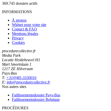
369.745
dossiers actifs
INFORMATIONS
À propos
Widget pour votre site
Contact & FAQ
Mentions légales
Privacy
Cookies
procedurecollective.fr
Media Park
Locatie Heideheuvel H1
Mart Smeetslaan 1
1217 ZE Hilversum
Pays-Bas
T:
+31(0)85-3330016
E:
info@procedurecollective.fr
Nos autres sites
Faillissementsdossier
Pays-Bas
Faillissementsdossier
Belgique
PROCÉDURES