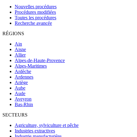
Nouvelles procédures
Procédures modifiées
Toutes les procédures
Recherche avancée
RÉGIONS
Ain
Aisne
Allier
Alpes-de-Haute-Provence
Alpes-Maritimes
Ardèche
Ardennes
Ariège
Aube
Aude
Aveyron
Bas-Rhin
SECTEURS
Agriculture, sylviculture et pêche
Industries extractives
Industrie manufacturière