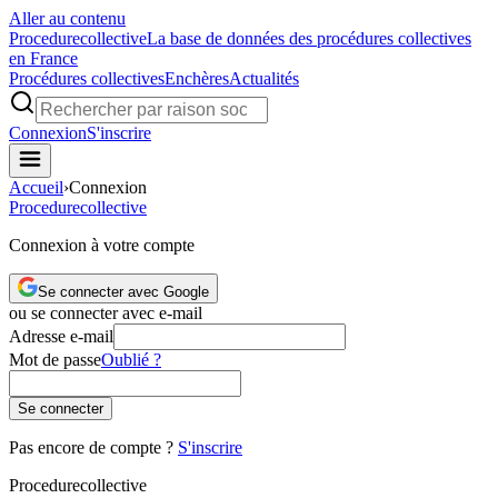
Aller au contenu
Procedure
collective
La base de données des procédures collectives
en France
Procédures collectives
Enchères
Actualités
Connexion
S'inscrire
Accueil
›
Connexion
Procedure
collective
Connexion à votre compte
Se connecter avec Google
ou se connecter avec e-mail
Adresse e-mail
Mot de passe
Oublié ?
Se connecter
Pas encore de compte ?
S'inscrire
Procedure
collective