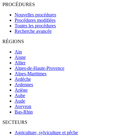
PROCÉDURES
Nouvelles procédures
Procédures modifiées
Toutes les procédures
Recherche avancée
RÉGIONS
Ain
Aisne
Allier
Alpes-de-Haute-Provence
Alpes-Maritimes
Ardèche
Ardennes
Ariège
Aube
Aude
Aveyron
Bas-Rhin
SECTEURS
Agriculture, sylviculture et pêche