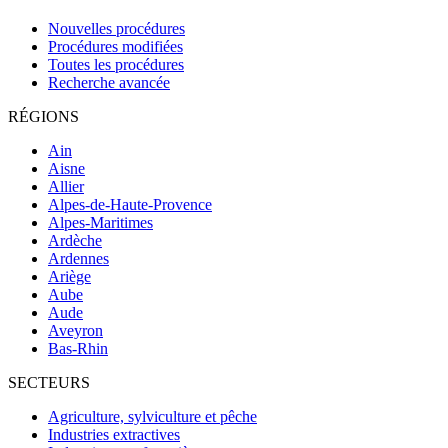
Nouvelles procédures
Procédures modifiées
Toutes les procédures
Recherche avancée
RÉGIONS
Ain
Aisne
Allier
Alpes-de-Haute-Provence
Alpes-Maritimes
Ardèche
Ardennes
Ariège
Aube
Aude
Aveyron
Bas-Rhin
SECTEURS
Agriculture, sylviculture et pêche
Industries extractives