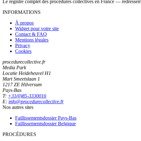
Le registre complet des procédures collectives en France — redressemen
INFORMATIONS
À propos
Widget pour votre site
Contact & FAQ
Mentions légales
Privacy
Cookies
procedurecollective.fr
Media Park
Locatie Heideheuvel H1
Mart Smeetslaan 1
1217 ZE Hilversum
Pays-Bas
T:
+31(0)85-3330016
E:
info@procedurecollective.fr
Nos autres sites
Faillissementsdossier
Pays-Bas
Faillissementsdossier
Belgique
PROCÉDURES