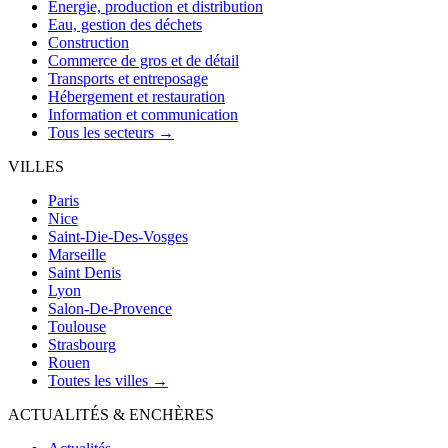
Énergie, production et distribution
Eau, gestion des déchets
Construction
Commerce de gros et de détail
Transports et entreposage
Hébergement et restauration
Information et communication
Tous les secteurs →
VILLES
Paris
Nice
Saint-Die-Des-Vosges
Marseille
Saint Denis
Lyon
Salon-De-Provence
Toulouse
Strasbourg
Rouen
Toutes les villes →
ACTUALITÉS & ENCHÈRES