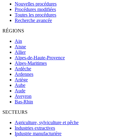
Nouvelles procédures
Procédures modifiées
Toutes les procédures
Recherche avancée
RÉGIONS
Ain
Aisne
Allier
Alpes-de-Haute-Provence
Alpes-Maritimes
Ardèche
Ardennes
Ariège
Aube
Aude
Aveyron
Bas-Rhin
SECTEURS
Agriculture, sylviculture et pêche
Industries extractives
Industrie manufacturière