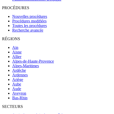
PROCÉDURES
Nouvelles procédures
Procédures modifiées
Toutes les procédures
Recherche avancée
RÉGIONS
Ain
Aisne
Allier
Alpes-de-Haute-Provence
Alpes-Maritimes
Ardèche
Ardennes
Ariège
Aube
Aude
Aveyron
Bas-Rhin
SECTEURS