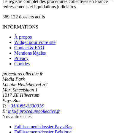
Le registre complet des procédures collectives en France —
redressements et liquidations judiciaires.
369.122
dossiers actifs
INFORMATIONS
À propos
Widget pour votre site
Contact & FAQ
Mentions légales
Privacy
Cookies
procedurecollective.fr
Media Park
Locatie Heideheuvel H1
Mart Smeetslaan 1
1217 ZE Hilversum
Pays-Bas
T:
+31(0)85-3330016
E:
info@procedurecollective.fr
Nos autres sites
Faillissementsdossier
Pays-Bas
Faillissementsdossier
Belgique