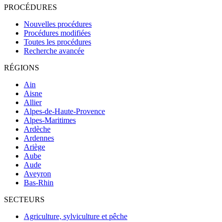
PROCÉDURES
Nouvelles procédures
Procédures modifiées
Toutes les procédures
Recherche avancée
RÉGIONS
Ain
Aisne
Allier
Alpes-de-Haute-Provence
Alpes-Maritimes
Ardèche
Ardennes
Ariège
Aube
Aude
Aveyron
Bas-Rhin
SECTEURS
Agriculture, sylviculture et pêche