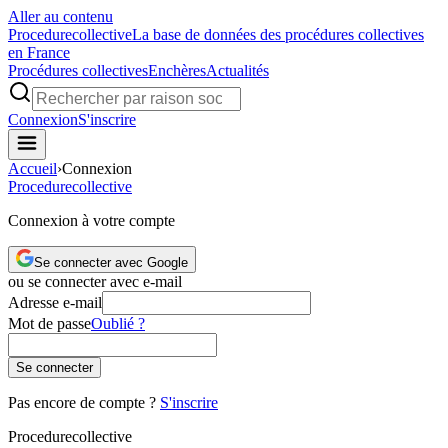
Aller au contenu
Procedure
collective
La base de données des procédures collectives
en France
Procédures collectives
Enchères
Actualités
Connexion
S'inscrire
Accueil
›
Connexion
Procedure
collective
Connexion à votre compte
Se connecter avec Google
ou se connecter avec e-mail
Adresse e-mail
Mot de passe
Oublié ?
Se connecter
Pas encore de compte ?
S'inscrire
Procedure
collective