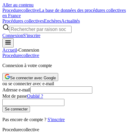
Aller au contenu
Procedure
collective
La base de données des procédures collectives
en France
Procédures collectives
Enchères
Actualités
Connexion
S'inscrire
Accueil
›
Connexion
Procedure
collective
Connexion à votre compte
Se connecter avec Google
ou se connecter avec e-mail
Adresse e-mail
Mot de passe
Oublié ?
Se connecter
Pas encore de compte ?
S'inscrire
Procedure
collective