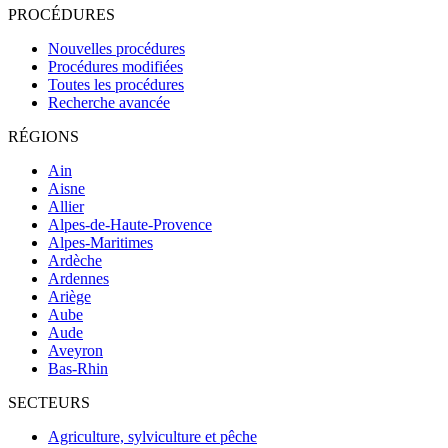
PROCÉDURES
Nouvelles procédures
Procédures modifiées
Toutes les procédures
Recherche avancée
RÉGIONS
Ain
Aisne
Allier
Alpes-de-Haute-Provence
Alpes-Maritimes
Ardèche
Ardennes
Ariège
Aube
Aude
Aveyron
Bas-Rhin
SECTEURS
Agriculture, sylviculture et pêche