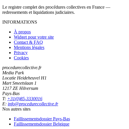
Le registre complet des procédures collectives en France —
redressements et liquidations judiciaires.
INFORMATIONS
À propos
Widget pour votre site
Contact & FAQ
Mentions légales
Privacy
Cookies
procedurecollective.fr
Media Park
Locatie Heideheuvel H1
Mart Smeetslaan 1
1217 ZE Hilversum
Pays-Bas
T:
+31(0)85-3330016
E:
info@procedurecollective.fr
Nos autres sites
Faillissementsdossier
Pays-Bas
Faillissementsdossier
Belgique