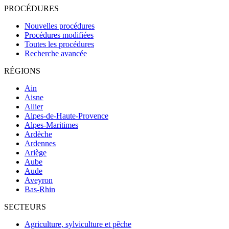
PROCÉDURES
Nouvelles procédures
Procédures modifiées
Toutes les procédures
Recherche avancée
RÉGIONS
Ain
Aisne
Allier
Alpes-de-Haute-Provence
Alpes-Maritimes
Ardèche
Ardennes
Ariège
Aube
Aude
Aveyron
Bas-Rhin
SECTEURS
Agriculture, sylviculture et pêche