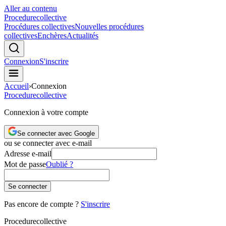
Aller au contenu
Procedure
collective
Procédures collectives
Nouvelles procédures
collectives
Enchères
Actualités
Connexion
S'inscrire
Accueil
›
Connexion
Procedure
collective
Connexion à votre compte
Se connecter avec Google
ou se connecter avec e-mail
Adresse e-mail
Mot de passe
Oublié ?
Se connecter
Pas encore de compte ?
S'inscrire
Procedure
collective